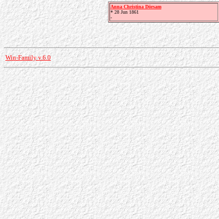
Anna Christina Dörsam
* 28 Jun 1861
-
Win-Family v.6.0