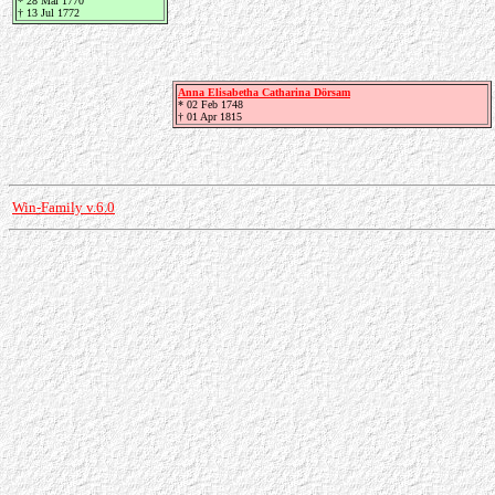
* 28 Mai 1770
† 13 Jul 1772
Anna Elisabetha Catharina Dörsam
* 02 Feb 1748
† 01 Apr 1815
Win-Family v.6.0