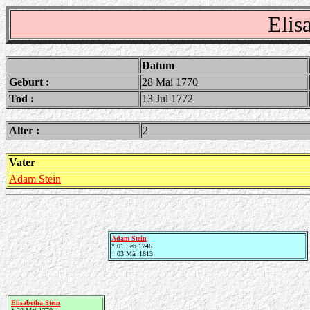
Elis
Datum
Geburt :
28 Mai 1770
Tod :
13 Jul 1772
Alter :
2
Vater
Adam Stein
Adam Stein
* 01 Feb 1746
† 03 Mär 1813
Elisabetha Stein