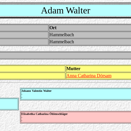
Adam Walter
Ort
Hammelbach
Hammelbach
Mutter
Anna Catharina Dörsam
Johann Valentin Walter
-
-
Elisabetha Catharina Öhlenschläger
-
-