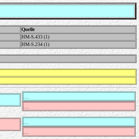
Quelle
HM-S.433 (1)
HM-S.234 (1)
- - -
- - -
- - -
- - -