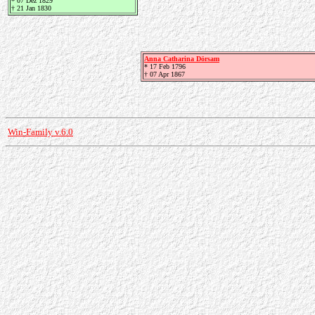
* 07 Dez 1829
† 21 Jan 1830
Anna Catharina Dörsam
* 17 Feb 1796
† 07 Apr 1867
Win-Family v.6.0