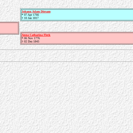
Johann Adam Dörsam
* 07 Apr 1766
† 10 Jan 1817
Anna Catharina Fleck
* 06 Nov 1776
† 02 Dez 1843