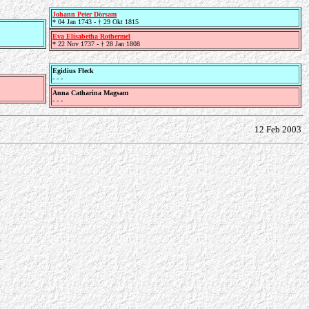
Johann Peter Dörsam
* 04 Jan 1743 - † 29 Okt 1815
Eva Elisabetha Rothermel
* 22 Nov 1737 - † 28 Jan 1808
Egidius Fleck
- - -
Anna Catharina Magsam
- - -
12 Feb 2003