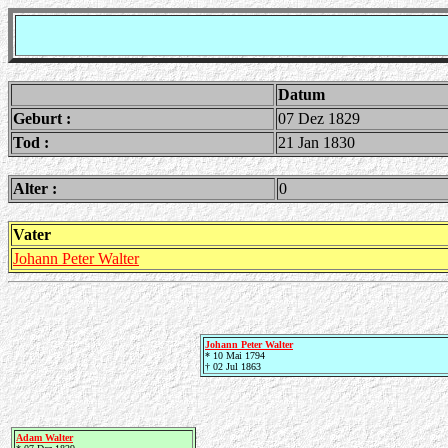
Datum
Geburt :
07 Dez 1829
Tod :
21 Jan 1830
Alter :
0
Vater
Johann Peter Walter
Johann Peter Walter
* 10 Mai 1794
† 02 Jul 1863
Adam Walter