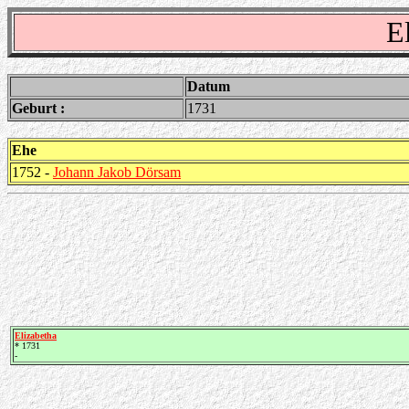
E
Datum
Geburt :
1731
Ehe
1752 -
Johann Jakob Dörsam
Elizabetha
* 1731
-