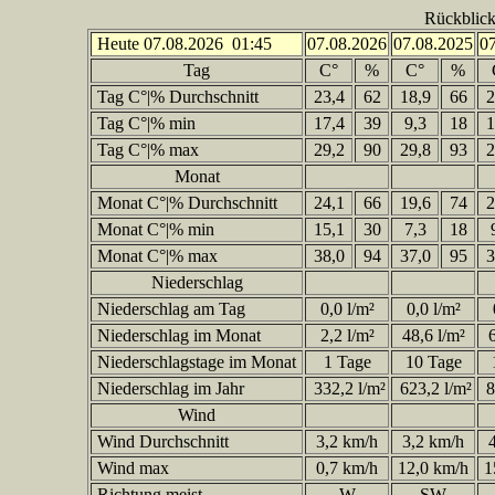
Rückblick
Heute 07.08.2026 01:45
07.08.2026
07.08.2025
0
Tag
C°
%
C°
%
Tag C°|% Durchschnitt
23,4
62
18,9
66
2
Tag C°|% min
17,4
39
9,3
18
1
Tag C°|% max
29,2
90
29,8
93
2
Monat
Monat C°|% Durchschnitt
24,1
66
19,6
74
2
Monat C°|% min
15,1
30
7,3
18
Monat C°|% max
38,0
94
37,0
95
3
Niederschlag
Niederschlag am Tag
0,0 l/m²
0,0 l/m²
Niederschlag im Monat
2,2 l/m²
48,6 l/m²
6
Niederschlagstage im Monat
1 Tage
10 Tage
Niederschlag im Jahr
332,2 l/m²
623,2 l/m²
8
Wind
Wind Durchschnitt
3,2 km/h
3,2 km/h
4
Wind max
0,7 km/h
12,0 km/h
1
Richtung meist
W
SW