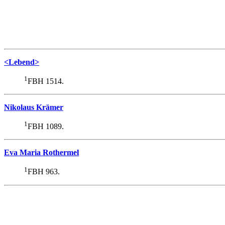
<Lebend>
1
FBH 1514.
Nikolaus Krämer
1
FBH 1089.
Eva Maria Rothermel
1
FBH 963.