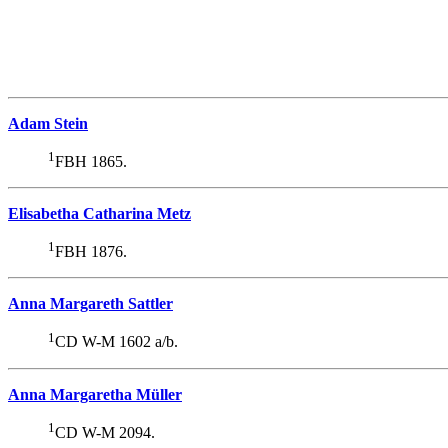
Adam Stein
1
FBH 1865.
Elisabetha Catharina Metz
1
FBH 1876.
Anna Margareth Sattler
1
CD W-M 1602 a/b.
Anna Margaretha Müller
1
CD W-M 2094.